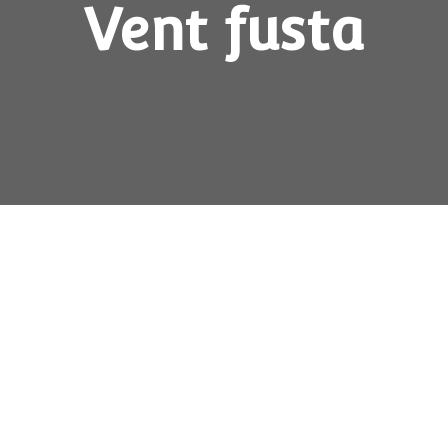
Vent fusta
Doble llengüeta
Flauta